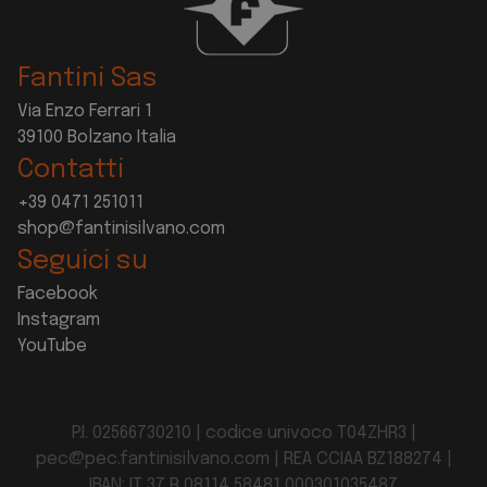
Fantini Sas
Via Enzo Ferrari 1
39100 Bolzano Italia
Contatti
+39 0471 251011
shop@fantinisilvano.com
Seguici su
Facebook
Instagram
YouTube
P.I. 02566730210 | codice univoco T04ZHR3 |
pec@pec.fantinisilvano.com
| REA CCIAA BZ188274 |
IBAN: IT 37 R 08114 58481 000301035487