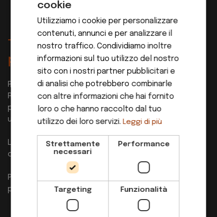
cookie
ITALIAN
Utilizziamo i cookie per personalizzare
GERMAN
contenuti, annunci e per analizzare il
Tecnologia Svizzera e
nostro traffico. Condividiamo inoltre
prestazione costante
informazioni sul tuo utilizzo del nostro
sito con i nostri partner pubblicitari e
di analisi che potrebbero combinarle
Progettate e realizzate in Svizzera, le centrifughe
Rotor combinano motori ad alte prestazioni e
con altre informazioni che hai fornito
precisione meccanica, offrendo risultati costanti e
loro o che hanno raccolto dal tuo
una manutenzione minima.
utilizzo dei loro servizi.
Leggi di più
L’estrazione è veloce e pulita, preservando gusto,
Strettamente
Performance
necessari
colore e nutrienti di ogni ingrediente.
Perfette per chi desidera un servizio efficiente e
professionale senza compromessi.
Targeting
Funzionalità